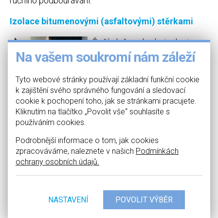
ručního podbourávání.
Izolace bitumenovými (asfaltovými) stěrkami
Řeší plošnou hydroizolaci
vodorovných a svislých
Na vašem soukromí nám záleží
konstrukcí, a to jak u nových
objektů, tak u těch stávajících.
Tyto webové stránky používají základní funkční cookie
Vytváří účinnou, bezešvou
k zajištění svého správného fungování a sledovací
ekologickou hydroizolaci bez
cookie k pochopení toho, jak se stránkami pracujete.
použití plamene. Používá se na
Kliknutím na tlačítko „Povolit vše“ souhlasíte s
hydroizolace proti zemní vlhkosti, netlakové i tlakové
používáním cookies.
vodě či jako izolace proti radonu. Kromě ručních
Podrobnější informace o tom, jak cookies
aplikací provádíme i aplikace strojním stříkáním.
zpracováváme, naleznete v našich
Podmínkách
ochrany osobních údajů.
Silikátové hydroizolace
NASTAVENÍ
Patří mezi plošné
hydroizolace vhodné