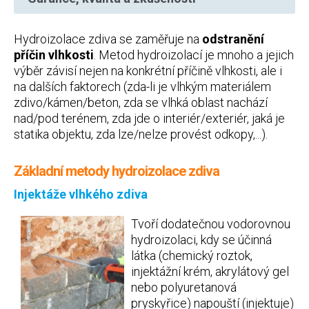
Hydroizolace zdiva se zaměřuje na
odstranění
příčin vlhkosti
. Metod hydroizolací je mnoho a jejich
výběr závisí nejen na konkrétní příčině vlhkosti, ale i
na dalších faktorech (zda-li je vlhkým materiálem
zdivo/kámen/beton, zda se vlhká oblast nachází
nad/pod terénem, zda jde o interiér/exteriér, jaká je
statika objektu, zda lze/nelze provést odkopy,...).
Základní metody hydroizolace zdiva
Injektáže vlhkého zdiva
Tvoří dodatečnou vodorovnou
hydroizolaci, kdy se účinná
látka (chemický roztok,
injektážní krém, akrylátový gel
nebo polyuretanová
pryskyřice) napouští (injektuje)