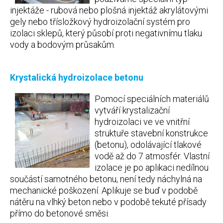
injektáže - rubová nebo plošná injektáž akrylátovými
gely nebo třísložkový hydroizolační systém pro
izolaci sklepů, který působí proti negativnímu tlaku
vody a bodovým průsakům.
Krystalická hydroizolace betonu
Pomocí speciálních materiálů
vytváří krystalizační
hydroizolaci ve ve vnitřní
struktuře stavební konstrukce
(betonu), odolávající tlakové
vodě až do 7 atmosfér. Vlastní
izolace je po aplikaci nedílnou
součástí samotného betonu, není tedy náchylná na
mechanické poškození. Aplikuje se buď v podobě
nátěru na vlhký beton nebo v podobě tekuté přísady
přímo do betonové směsi.