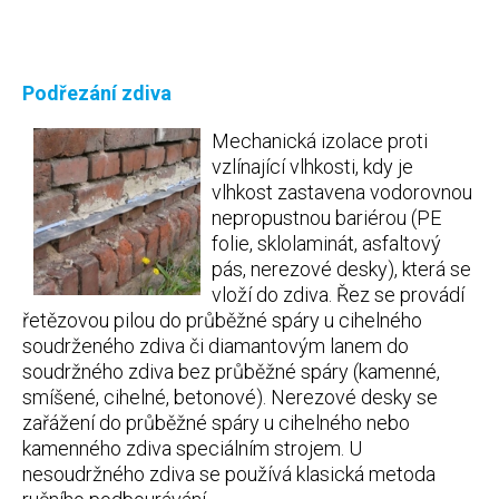
Podřezání zdiva
Mechanická izolace proti
vzlínající vlhkosti, kdy je
vlhkost zastavena vodorovnou
nepropustnou bariérou (PE
folie, sklolaminát, asfaltový
pás, nerezové desky), která se
vloží do zdiva. Řez se provádí
řetězovou pilou do průběžné spáry u cihelného
soudrženého zdiva či diamantovým lanem do
soudržného zdiva bez průběžné spáry (kamenné,
smíšené, cihelné, betonové). Nerezové desky se
zařážení do průběžné spáry u cihelného nebo
kamenného zdiva speciálním strojem. U
nesoudržného zdiva se používá klasická metoda