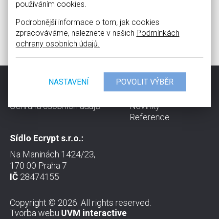
používáním cookies.
Zpět na seznam
Podrobnější informace o tom, jak cookies
zpracováváme, naleznete v našich
Podmínkách
ochrany osobních údajů.
NASTAVENÍ
Kontakty
Společnost
Právní ujednání
Služby
Ochrana osobních údajů
Novinky
Reference
Sídlo Ecrypt s.r.o.:
Na Maninách 1424/23,
170 00 Praha 7
IČ
28474155
Copyright © 2026. All rights reserved.
Tvorba webu
UVM interactive