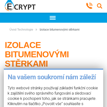
Úvod
Technologie
Izolace bitumenovými stěrkami
IZOLACE
BITUMENOVÝMI
STĚRKAMI
03. 05. 2024
Na vašem soukromí nám záleží
Bitumenové (asfaltové) stěrky řeší plošnou
hydroizolaci podlah a svislých konstrukcí.
Tyto webové stránky používají základní funkční cookie
Vytváří účinnou, bezešvou hydroizolaci bez
použití plamene. Použití: hydroizolace proti
k zajištění svého správného fungování a sledovací
zemní vlhkosti, netlakové i tlakové vodě či proti radonu.
cookie k pochopení toho, jak se stránkami pracujete.
Kliknutím na tlačítko „Povolit vše“ souhlasíte s