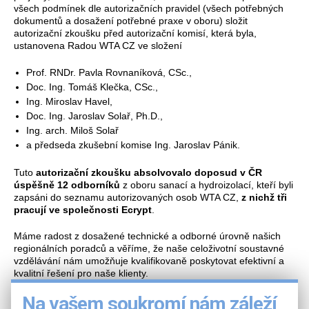
všech podmínek dle autorizačních pravidel (všech potřebných
dokumentů a dosažení potřebné praxe v oboru) složit
autorizační zkoušku před autorizační komisí, která byla,
ustanovena Radou WTA CZ ve složení
Prof. RNDr. Pavla Rovnaníková, CSc.,
Doc. Ing. Tomáš Klečka, CSc.,
Ing. Miroslav Havel,
Doc. Ing. Jaroslav Solař, Ph.D.,
Ing. arch. Miloš Solař
a předseda zkušební komise Ing. Jaroslav Pánik.
Tuto
autorizační zkoušku absolvovalo doposud v ČR
úspěšně 12 odborníků
z oboru sanací a hydroizolací, kteří byli
zapsáni do seznamu autorizovaných osob WTA CZ,
z nichž tři
pracují ve společnosti Ecrypt
.
Máme radost z dosažené technické a odborné úrovně našich
regionálních poradců a věříme, že naše celoživotní soustavné
vzdělávání nám umožňuje kvalifikovaně poskytovat efektivní a
kvalitní řešení pro naše klienty.
Na vašem soukromí nám záleží