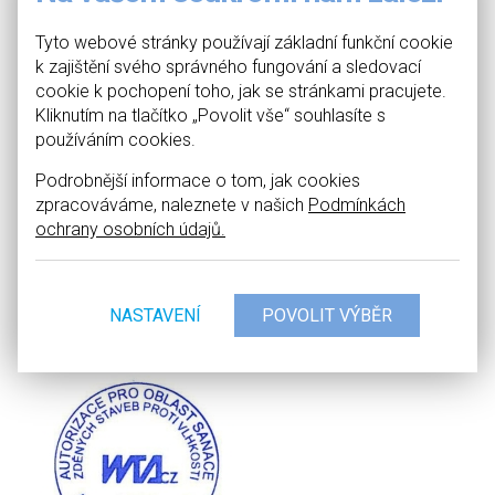
Všem úspěšným autorizovaným osobám pro oblast Sanace
Tyto webové stránky používají základní funkční cookie
zděných staveb proti vlhkosti gratulujeme!
k zajištění svého správného fungování a sledovací
cookie k pochopení toho, jak se stránkami pracujete.
Kliknutím na tlačítko „Povolit vše“ souhlasíte s
používáním cookies.
Podrobnější informace o tom, jak cookies
zpracováváme, naleznete v našich
Podmínkách
ochrany osobních údajů.
NASTAVENÍ